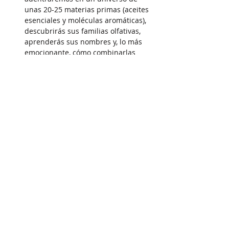
unas 20-25 materias primas (aceites 
esenciales y moléculas aromáticas), 
descubrirás sus familias olfativas, 
aprenderás sus nombres y, lo más 
emocionante, cómo combinarlas 
para crear algo completamente 
nuevo.
Diseño personalizado: con las 
herramientas y conocimientos que 
adquirirás, diseñarás una fragancia 
que cuente tu propia historia, que 
refleje tu personalidad y tu estilo; en 
un entorno especialmente creado 
para el aprendizaje de la perfumería.
Tu…
Show More